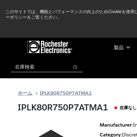
メ
フ
現在中東情勢を
イ
ッ
このサイトでは、機能とパフォーマンスの向上のためCookieを使
ーポリシーをご覧ください。
ン
タ
コ
ー
ン
に
テ
ス
ン
キ
製品
ツ
ッ
へ
プ
検索
ス
検索
キ
ッ
プ
ホーム
IPLK80R750P7ATMA1
IPLK80R750P7ATMA1
在庫なし
Manufacturer:
I
Category:
Discre