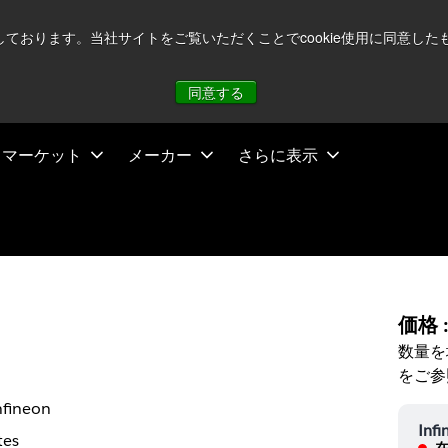
注視していますが、オペレーションに影響はありません
詳し
用しております。当社サイトをご覧いただくことでcookie使用に同意
同意する
マーケット
メーカー
さらに表示
価格 
数量を
をご参
nfineon
Infi
tes