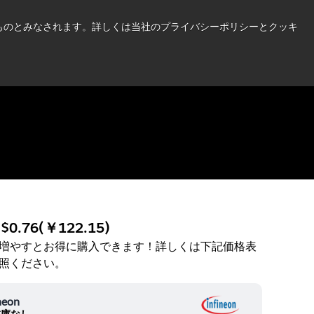
い情報はこちら➜
したものとみなされます。詳しくは当社のプライバシーポリシーとクッキ
ニュース
お問合せ
ログイン
:
$0.76
(
￥122.15
)
増やすとお得に購入できます！詳しくは下記価格表
照ください。
neon
在庫なし