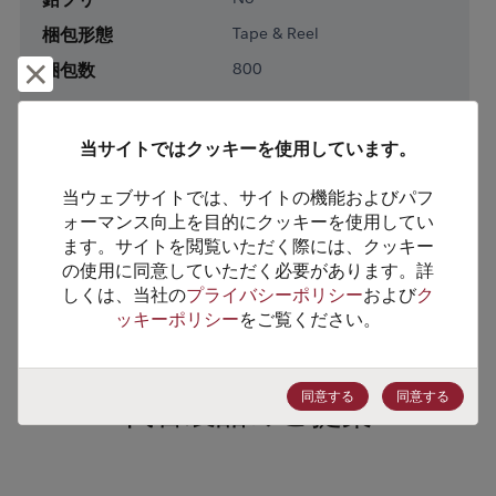
梱包形態
Tape & Reel
梱包数
800
却下して閉じる
製品カテゴリー
Discretes
当サイトではクッキーを使用しています。
製品サブカテゴリー
Transistor
製品グループ
MOSFETs/FETs
当ウェブサイトでは、サイトの機能およびパフ
ォーマンス向上を目的にクッキーを使用してい
ます。サイトを閲覧いただく際には、クッキー
HTSコード
8541.29.0055
の使用に同意していただく必要があります。詳
ECCN番号
EAR99
しくは、当社の
プライバシーポリシー
および
ク
ッキーポリシー
をご覧ください。
同意する
同意する
代替製品のご提案