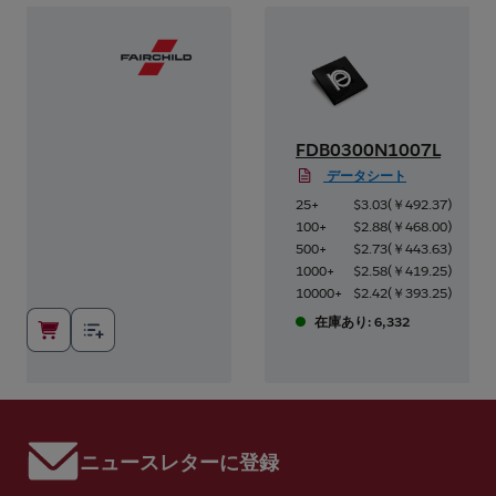
FDB0300N1007L
データシート
7
)
25+
$3.03
(
￥492.37
)
0
)
100+
$2.88
(
￥468.00
)
3
)
500+
$2.73
(
￥443.63
)
5
)
1000+
$2.58
(
￥419.25
)
5
)
10000+
$2.42
(
￥393.25
)
在庫あり: 6,332
ニュースレターに登録