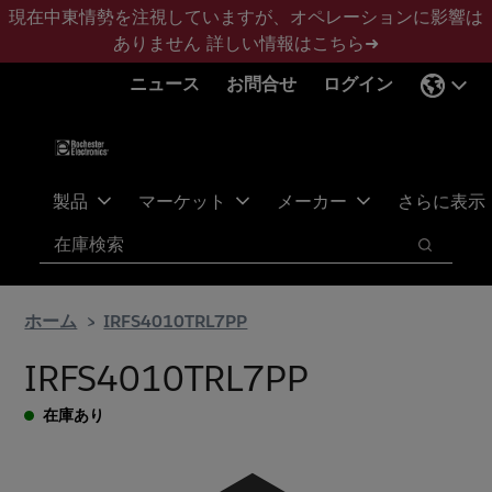
メ
フ
現在中東情勢を注視していますが、オペレーションに影響は
イ
ッ
ありません
詳しい情報はこちら➜
ン
タ
ニュース
お問合せ
ログイン
コ
ー
ン
に
テ
ス
ン
キ
ツ
ッ
製品
マーケット
メーカー
さらに表示
へ
プ
検索
ス
検索
キ
ッ
ホーム
IRFS4010TRL7PP
プ
IRFS4010TRL7PP
在庫あり