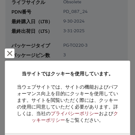
ライフサイクル
Obsolete
PDN番号
PD_087_24
最終購入日（LTB）
9-30-2024
最終出荷日（LTS）
3-31-2025
パッケージタイプ
PG-TO220-3
却下して閉じる
パッケージピン数
3
RoHS対応
Yes
当サイトではクッキーを使用しています。
鉛フリー
Yes
梱包形態
Tube
当ウェブサイトでは、サイトの機能およびパフ
ォーマンス向上を目的にクッキーを使用してい
梱包数
50
ます。サイトを閲覧いただく際には、クッキー
の使用に同意していただく必要があります。詳
製品カテゴリー
Discretes
しくは、当社の
プライバシーポリシー
および
ク
製品サブカテゴリー
Transistor
ッキーポリシー
をご覧ください。
製品グループ
MOSFETs/FETs