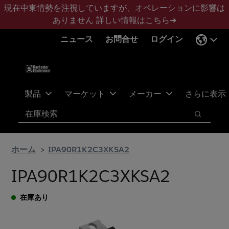
メ
フ
現在中東情勢を注視していますが、オペレーションに影響は
イ
ッ
ありません
詳しい情報はこちら➜
ン
タ
ニュース
お問合せ
ログイン
コ
ー
ン
に
テ
ス
ン
キ
ツ
ッ
製品
マーケット
メーカー
さらに表示
へ
プ
検索
ス
検索
キ
ッ
ホーム
IPA90R1K2C3XKSA2
プ
IPA90R1K2C3XKSA2
在庫あり