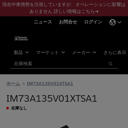
メ
フ
現在中東情勢を注視していますが、オペレーションに影響は
イ
ッ
ありません
詳しい情報はこちら➜
ン
タ
ニュース
お問合せ
ログイン
コ
ー
ン
に
テ
ス
ン
キ
ツ
ッ
製品
マーケット
メーカー
さらに表示
へ
プ
検索
ス
検索
キ
ッ
ホーム
IM73A135V01XTSA1
プ
IM73A135V01XTSA1
在庫なし