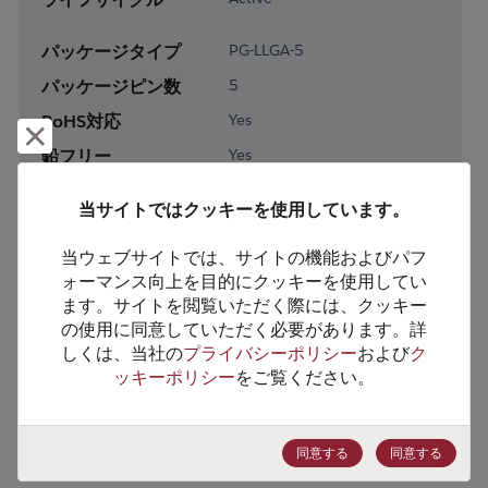
パッケージタイプ
PG-LLGA-5
パッケージピン数
5
RoHS対応
Yes
却下して閉じる
鉛フリー
Yes
梱包形態
Tape & Reel
当サイトではクッキーを使用しています。
梱包数
1000
当ウェブサイトでは、サイトの機能およびパフ
製品カテゴリー
Analog & Mixed Signal
ォーマンス向上を目的にクッキーを使用してい
ます。サイトを閲覧いただく際には、クッキー
製品サブカテゴリー
Special Analog Function
の使用に同意していただく必要があります。詳
製品グループ
Other Analog Functions
しくは、当社の
プライバシーポリシー
および
ク
ッキーポリシー
をご覧ください。
HTSコード
8542.39.0090
ECCN番号
EAR99
同意する
同意する