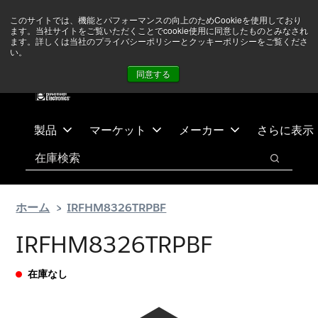
メ
フ
現在中東情勢を注視していますが、オペレーションに影響は
このサイトでは、機能とパフォーマンスの向上のためCookieを使用しており
イ
ッ
ありません
詳しい情報はこちら➜
ます。当社サイトをご覧いただくことでcookie使用に同意したものとみなされ
ン
タ
ます。詳しくは当社のプライバシーポリシーとクッキーポリシーをご覧くださ
い。
ニュース
お問合せ
ログイン
コ
ー
同意する
ン
に
テ
ス
ン
キ
ツ
ッ
製品
マーケット
メーカー
さらに表示
へ
プ
検索
ス
検索
キ
ッ
ホーム
IRFHM8326TRPBF
プ
IRFHM8326TRPBF
在庫なし