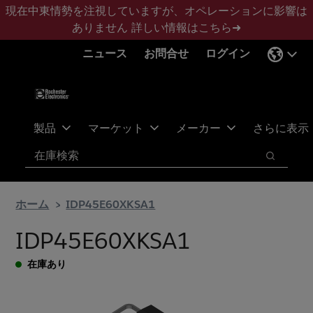
メ
フ
現在中東情勢を注視していますが、オペレーションに影響は
イ
ッ
ありません
詳しい情報はこちら➜
ン
タ
ニュース
お問合せ
ログイン
コ
ー
ン
に
テ
ス
ン
キ
ツ
ッ
製品
マーケット
メーカー
さらに表示
へ
プ
検索
ス
検索
キ
ッ
ホーム
IDP45E60XKSA1
プ
IDP45E60XKSA1
在庫あり