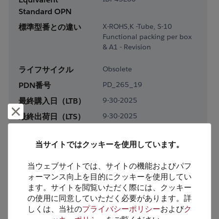
Standard OPN
標準型番との違い
X-ROHS,K -Tube, S-10
Functional packing per box
& A1 - Revision
ライフサイクル
Obsolete
PDN番号
PD_265_19
最終購入日（LTB）
9-30-2025
却下して閉じる
最終出荷日（LTS）
9-30-2025
パッケージタイプ
TO-220-2
当サイトではクッキーを使用しています。
パッケージピン数
2
当ウェブサイトでは、サイトの機能およびパフ
RoHS対応
Yes
ォーマンス向上を目的にクッキーを使用してい
鉛フリー
Yes
ます。サイトを閲覧いただく際には、クッキー
の使用に同意していただく必要があります。詳
梱包形態
Tube
しくは、当社の
プライバシーポリシー
および
ク
梱包数
50