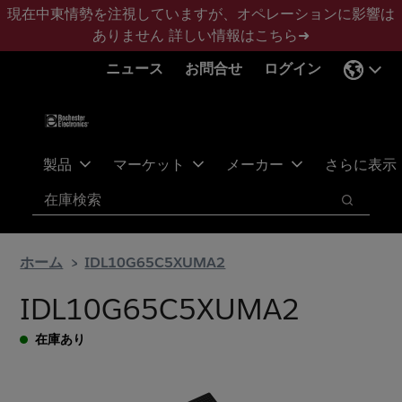
メ
フ
現在中東情勢を注視していますが、オペレーションに影響は
イ
ッ
ありません
詳しい情報はこちら➜
ン
タ
ニュース
お問合せ
ログイン
コ
ー
ン
に
テ
ス
ン
キ
ツ
ッ
製品
マーケット
メーカー
さらに表示
へ
プ
検索
ス
検索
キ
ッ
ホーム
IDL10G65C5XUMA2
プ
IDL10G65C5XUMA2
在庫あり