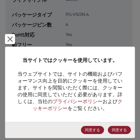
パッケージタイプ
PG-VSON-4
パッケージピン数
4
RoHS対応
Yes
却下して閉じる
鉛フリー
Yes
梱包形態
Tape & Reel
当サイトではクッキーを使用しています。
梱包数
3000
当ウェブサイトでは、サイトの機能およびパフ
製品カテゴリー
Discretes
ォーマンス向上を目的にクッキーを使用してい
ます。サイトを閲覧いただく際には、クッキー
製品サブカテゴリー
Diodes
の使用に同意していただく必要があります。詳
製品グループ
Rectifier/Schottky Diodes
しくは、当社の
プライバシーポリシー
および
ク
ッキーポリシー
をご覧ください。
HTSコード
8541.10.0080
ECCN番号
EAR99
同意する
同意する