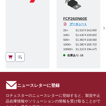
FCP260N60E
データシート
S
9
)
25+
$1.51
(
￥242.69
)
3
)
100+
$1.43
(
￥229.83
)
8
)
500+
$1.36
(
￥218.58
)
2
)
1000+
$1.28
(
￥205.72
)
7
)
10000+
$1.21
(
￥194.47
)
在庫あり: 15
ニュースレターに登録
ロチェスターのニュースレターに登録すると、製造中止
品在庫情報やソリューションの情報を受け取ることがで