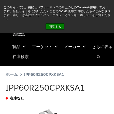
メ
フ
現在中東情勢を注視していますが、オペレーションに影響は
このサイトでは、機能とパフォーマンスの向上のためCookieを使用しており
イ
ッ
ありません
詳しい情報はこちら➜
ます。当社サイトをご覧いただくことでcookie使用に同意したものとみなされ
ン
タ
ます。詳しくは当社のプライバシーポリシーとクッキーポリシーをご覧くださ
い。
ニュース
お問合せ
ログイン
コ
ー
同意する
ン
に
テ
ス
ン
キ
ツ
ッ
製品
マーケット
メーカー
さらに表示
へ
プ
検索
ス
検索
キ
ッ
ホーム
IPP60R250CPXKSA1
プ
IPP60R250CPXKSA1
在庫なし