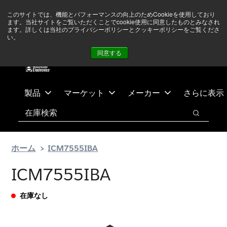
メ
フ
現在中東情勢を注視していますが、オペレーションに影響は
このサイトでは、機能とパフォーマンスの向上のためCookieを使用しており
イ
ッ
ありません
詳しい情報はこちら➜
ます。当社サイトをご覧いただくことでcookie使用に同意したものとみなされ
ン
タ
ます。詳しくは当社のプライバシーポリシーとクッキーポリシーをご覧くださ
い。
ニュース
お問合せ
ログイン
コ
ー
同意する
ン
に
テ
ス
ン
キ
ツ
ッ
製品
マーケット
メーカー
さらに表示
へ
プ
検索
ス
検索
キ
ッ
ホーム
ICM7555IBA
プ
ICM7555IBA
在庫なし