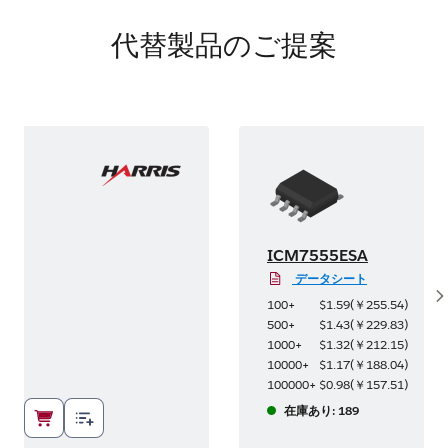
代替製品のご提案
ICM7555ESA
データシート
S
58
)
100+
$1.59
(
￥255.54
)
13
)
500+
$1.43
(
￥229.83
)
00
)
1000+
$1.32
(
￥212.15
)
99
)
10000+
$1.17
(
￥188.04
)
4
)
100000+
$0.98
(
￥157.51
)
在庫あり: 189