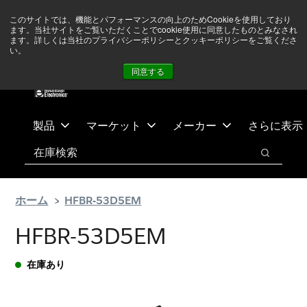
メ
フ
現在中東情勢を注視していますが、オペレーションに影響は
このサイトでは、機能とパフォーマンスの向上のためCookieを使用しており
イ
ッ
ありません
詳しい情報はこちら➜
ます。当社サイトをご覧いただくことでcookie使用に同意したものとみなされ
ン
タ
ます。詳しくは当社のプライバシーポリシーとクッキーポリシーをご覧くださ
い。
ニュース
お問合せ
ログイン
コ
ー
同意する
ン
に
テ
ス
ン
キ
ツ
ッ
製品
マーケット
メーカー
さらに表示
へ
プ
検索
ス
検索
キ
ッ
ホーム
HFBR-53D5EM
プ
HFBR-53D5EM
在庫あり