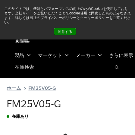
メ
フ
現在中東情勢を注視していますが、オペレーションに影響は
このサイトでは、機能とパフォーマンスの向上のためCookieを使用しており
イ
ッ
ありません
詳しい情報はこちら➜
ます。当社サイトをご覧いただくことでcookie使用に同意したものとみなされ
ン
タ
ます。詳しくは当社のプライバシーポリシーとクッキーポリシーをご覧くださ
い。
ニュース
お問合せ
ログイン
コ
ー
同意する
ン
に
テ
ス
ン
キ
ツ
ッ
製品
マーケット
メーカー
さらに表示
へ
プ
検索
ス
検索
キ
ッ
ホーム
FM25V05-G
プ
FM25V05-G
在庫あり