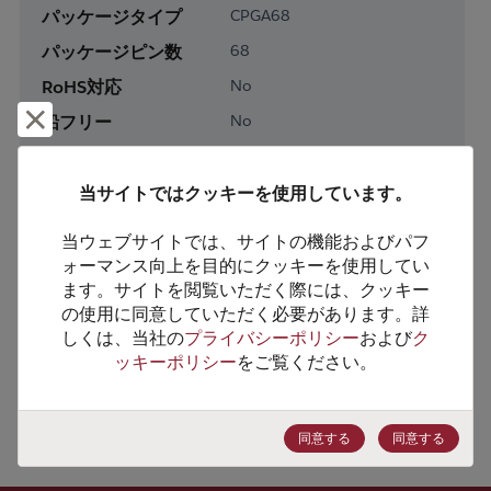
パッケージタイプ
CPGA68
パッケージピン数
68
RoHS対応
No
却下して閉じる
鉛フリー
No
梱包形態
Tube
梱包数
20
当サイトではクッキーを使用しています。
当ウェブサイトでは、サイトの機能およびパフ
製品カテゴリー
Logic
ォーマンス向上を目的にクッキーを使用してい
製品サブカテゴリー
Programmable Logic
ます。サイトを閲覧いただく際には、クッキー
の使用に同意していただく必要があります。詳
製品グループ
PLDs/CPLDs
しくは、当社の
プライバシーポリシー
および
ク
ッキーポリシー
をご覧ください。
HTSコード
8542.39.0060
ECCN番号
EAR99
同意する
同意する