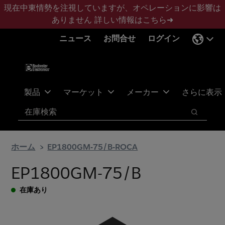
メ
フ
現在中東情勢を注視していますが、オペレーションに影響は
イ
ッ
ありません
詳しい情報はこちら➜
ン
タ
ニュース
お問合せ
ログイン
コ
ー
ン
に
テ
ス
ン
キ
ツ
ッ
製品
マーケット
メーカー
さらに表示
へ
プ
検索
ス
検索
キ
ッ
ホーム
EP1800GM-75/B-ROCA
プ
EP1800GM-75/B
在庫あり