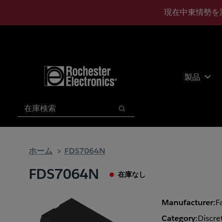
メ
フ
現在中東情勢を
イ
ッ
ン
タ
コ
ー
ン
に
テ
ス
ン
キ
製品
ツ
ッ
へ
プ
検索
ス
検索
キ
ッ
プ
ホーム
FDS7064N
FDS7064N
在庫なし
Manufacturer:
F
Category:
Discre