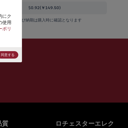
0000+
$0.92
(
￥149.50
)
的にク
在庫状況および納期は購入時に確認となります
の使用
ーポリ
同意する
品質
ロチェスターエレク