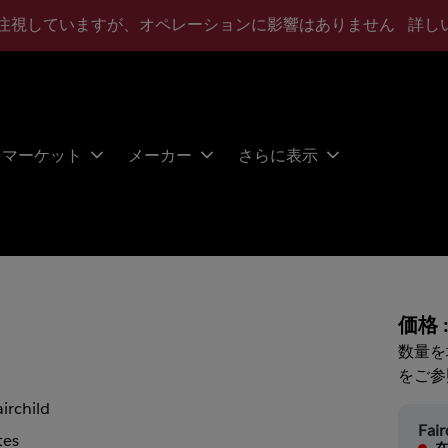
注視していますが、オペレーションに影響はありません
詳し
マーケット
メーカー
さらに表示
価格 
数量を
をご参
airchild
Fair
tes