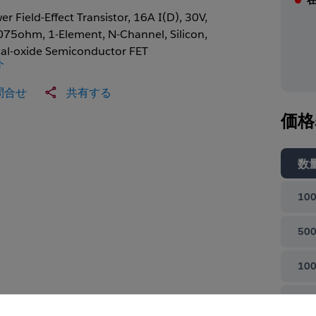
r Field-Effect Transistor, 16A I(D), 30V,
075ohm, 1-Element, N-Channel, Silicon,
al-oxide Semiconductor FET
ト
問合せ
共有する
価格
数
100
500
100
て閉じる
100