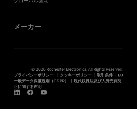
グローバル拠点
メーカー
© 2026 Rochester Electronics. All Rights Reserved.
プライバシーポリシー
|
クッキーポリシー
|
取引条件
|
EU
一般データ保護規則（GDPR）
|
現代奴隷法及び人身売買防
止に関する声明