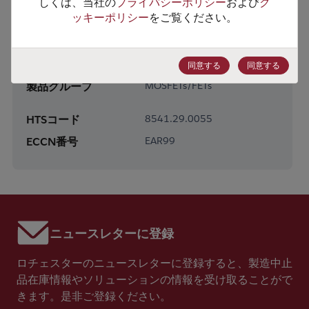
しくは、当社の
プライバシーポリシー
および
ク
梱包数
800
ッキーポリシー
をご覧ください。
製品カテゴリー
Discretes
製品サブカテゴリー
Transistor
同意する
同意する
製品グループ
MOSFETs/FETs
HTSコード
8541.29.0055
ECCN番号
EAR99
ニュースレターに登録
ロチェスターのニュースレターに登録すると、製造中止
品在庫情報やソリューションの情報を受け取ることがで
きます。是非ご登録ください。