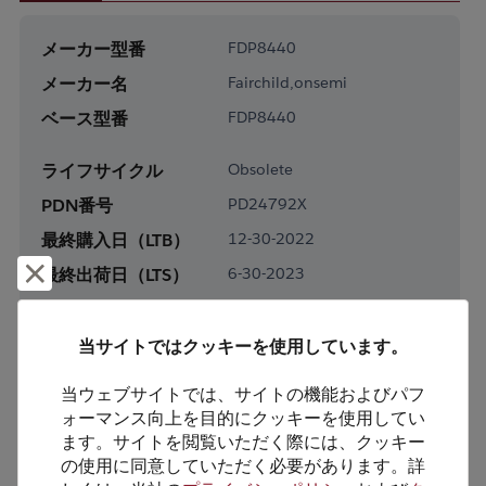
メーカー型番
FDP8440
メーカー名
Fairchild,onsemi
ベース型番
FDP8440
ライフサイクル
Obsolete
PDN番号
PD24792X
最終購入日（LTB）
12-30-2022
却下して閉じる
最終出荷日（LTS）
6-30-2023
パッケージタイプ
TO-220-3
当サイトではクッキーを使用しています。
パッケージピン数
0
当ウェブサイトでは、サイトの機能およびパフ
RoHS対応
Yes
ォーマンス向上を目的にクッキーを使用してい
鉛フリー
Yes
ます。サイトを閲覧いただく際には、クッキー
の使用に同意していただく必要があります。詳
梱包形態
Tube