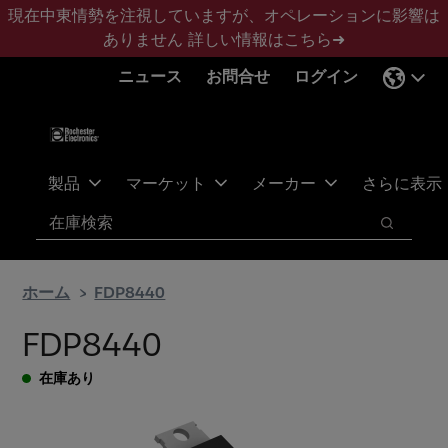
メ
フ
現在中東情勢を注視していますが、オペレーションに影響は
イ
ッ
ありません
詳しい情報はこちら➜
ン
タ
ニュース
お問合せ
ログイン
コ
ー
ン
に
テ
ス
ン
キ
ツ
ッ
製品
マーケット
メーカー
さらに表示
へ
プ
検索
ス
検索
キ
ッ
ホーム
FDP8440
プ
FDP8440
在庫あり