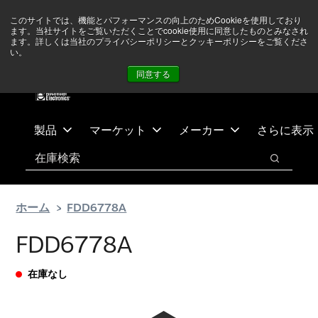
メ
フ
現在中東情勢を注視していますが、オペレーションに影響は
このサイトでは、機能とパフォーマンスの向上のためCookieを使用しており
イ
ッ
ありません
詳しい情報はこちら➜
ます。当社サイトをご覧いただくことでcookie使用に同意したものとみなされ
ン
タ
ます。詳しくは当社のプライバシーポリシーとクッキーポリシーをご覧くださ
い。
ニュース
お問合せ
ログイン
コ
ー
同意する
ン
に
テ
ス
ン
キ
ツ
ッ
製品
マーケット
メーカー
さらに表示
へ
プ
検索
ス
検索
キ
ッ
ホーム
FDD6778A
プ
FDD6778A
在庫なし