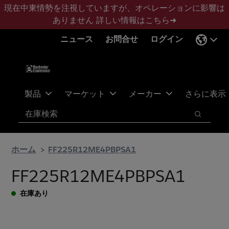
メ
フ
現在中東情勢を注視していますが、オペレーションに影響は
イ
ッ
ありません
詳しい情報はこちら➜
ン
タ
ニュース
お問合せ
ログイン
コ
ー
ン
に
テ
ス
ン
キ
ツ
ッ
製品
マーケット
メーカー
さらに表示
へ
プ
検索
ス
検索
キ
ッ
ホーム
FF225R12ME4PBPSA1
プ
FF225R12ME4PBPSA1
在庫あり