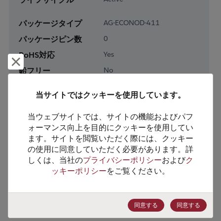
パッケージタイプ
AG-ECONOD-411
パッケージピン数
0
RoHS対応
Yes
却下して閉じる
鉛フリー
No
梱包形態
Tray
当サイトではクッキーを使用しています。
梱包数
6
当ウェブサイトでは、サイトの機能およびパフ
製品カテゴリー
Discretes
ォーマンス向上を目的にクッキーを使用してい
ます。サイトを閲覧いただく際には、クッキー
製品サブカテゴリー
Transistor
の使用に同意していただく必要があります。詳
製品グループ
IGBT Module
しくは、当社の
プライバシーポリシー
および
ク
ッキーポリシー
をご覧ください。
HTSコード
8541.29.0055
ECCN番号
EAR99
同意する
同意する