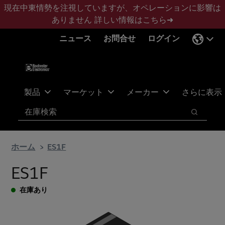
メ
フ
現在中東情勢を注視していますが、オペレーションに影響は
イ
ッ
ありません
詳しい情報はこちら➜
ン
タ
ニュース
お問合せ
ログイン
コ
ー
ン
に
テ
ス
ン
キ
ツ
ッ
製品
マーケット
メーカー
さらに表示
へ
プ
検索
ス
検索
キ
ッ
ホーム
ES1F
プ
ES1F
在庫あり