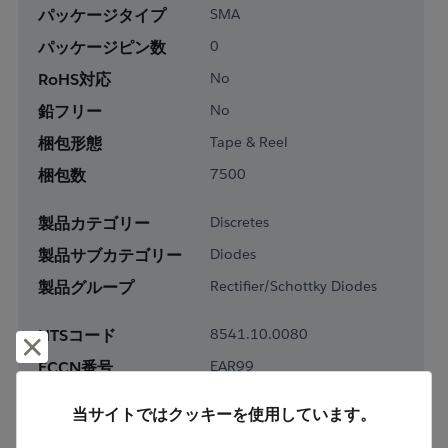
パッケージタイプ
SMA
パッケージピン数
0
RoHS対応
No
鉛フリー
No
梱包形態
Tape & Reel
梱包数
7500
製品カテゴリー
Discretes
製品サブカテゴリー
Diodes
製品グループ
Rectifier/Schottky Diodes
HTSコード
8541.10.0080
却下して閉じる
ECCN番号
EAR99
当サイトではクッキーを使用しています。