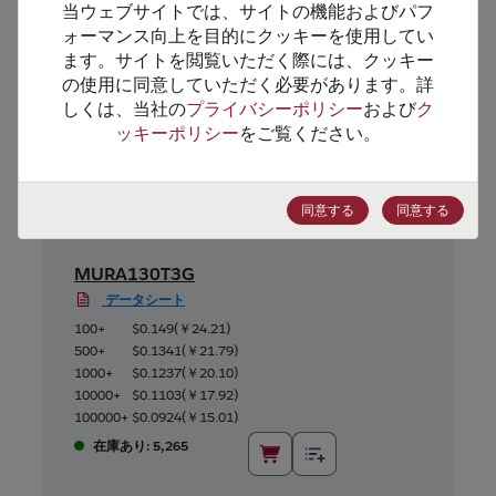
当ウェブサイトでは、サイトの機能およびパフ
代替製品のご提案
ォーマンス向上を目的にクッキーを使用してい
ます。サイトを閲覧いただく際には、クッキー
の使用に同意していただく必要があります。詳
しくは、当社の
プライバシーポリシー
および
ク
ッキーポリシー
をご覧ください。
同意する
同意する
MURA130T3G
データシート
100+
$0.149
(
￥24.21
)
500+
$0.1341
(
￥21.79
)
1000+
$0.1237
(
￥20.10
)
10000+
$0.1103
(
￥17.92
)
100000+
$0.0924
(
￥15.01
)
在庫あり: 5,265