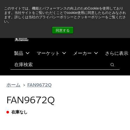
メ
フ
現在中東情勢を注視していますが、オペレーションに影響は
このサイトでは、機能とパフォーマンスの向上のためCookieを使用しており
イ
ッ
ありません
詳しい情報はこちら➜
ます。当社サイトをご覧いただくことでcookie使用に同意したものとみなされ
ン
タ
ます。詳しくは当社のプライバシーポリシーとクッキーポリシーをご覧くださ
い。
ニュース
お問合せ
ログイン
コ
ー
同意する
ン
に
テ
ス
ン
キ
ツ
ッ
製品
マーケット
メーカー
さらに表示
へ
プ
検索
ス
検索
キ
ッ
ホーム
FAN9672Q
プ
FAN9672Q
在庫なし