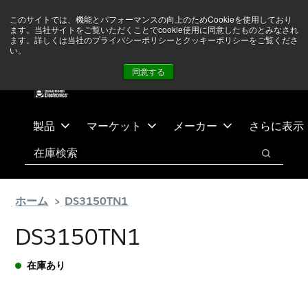
メ
フ
現在中東情勢を注視していますが、オペレーションに影響は
このサイトでは、機能とパフォーマンスの向上のためCookieを使用しており
イ
ッ
ありません
詳しい情報はこちら➜
ます。当社サイトをご覧いただくことでcookie使用に同意したものとみなされ
ン
タ
ます。詳しくは当社のプライバシーポリシーとクッキーポリシーをご覧くださ
い。
ニュース
お問合せ
ログイン
コ
ー
同意する
ン
に
テ
ス
ン
キ
ツ
ッ
製品
マーケット
メーカー
さらに表示
へ
プ
検索
ス
検索
キ
ッ
ホーム
DS3150TN1
プ
DS3150TN1
在庫あり