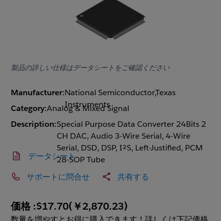
製品の詳しい仕様はデータシートをご確認ください
Manufacturer:
National Semiconductor,Texas
Instruments
Category:
Analog & Mixed Signal
Description:
Special Purpose Data Converter 24Bits 2
CH DAC, Audio 3-Wire Serial, 4-Wire
Serial, DSD, DSP, I²S, Left-Justified, PCM
データシート
28-SOP Tube
サポートに問合せ
共有する
価格 :
$17.70
(
￥2,870.23
)
数量を増やすとお得に購入できます！詳しくは下記価格