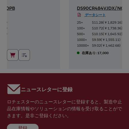
X/NOPB
DS90CR484VJDX/NOP
データシート
9.16
)
25+
$11.28
(
￥1,829.16
)
8.36
)
100+
$10.72
(
￥1,738.36
)
5.92
)
500+
$10.15
(
￥1,645.92
)
.11
)
1000+
$9.59
(
￥1,555.11
)
.68
)
10000+
$9.02
(
￥1,462.68
)
在庫あり: 17,000
ニュースレターに登録
ロチェスターのニュースレターに登録すると、製造中止
品在庫情報やソリューションの情報を受け取ることがで
きます。是非ご登録ください。
登録