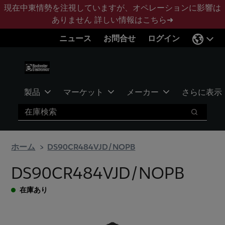
メ
フ
現在中東情勢を注視していますが、オペレーションに影響は
イ
ッ
ありません
詳しい情報はこちら➜
ン
タ
ニュース
お問合せ
ログイン
コ
ー
ン
に
テ
ス
ン
キ
ツ
ッ
製品
マーケット
メーカー
さらに表示
へ
プ
検索
ス
検索
キ
ッ
ホーム
DS90CR484VJD/NOPB
プ
DS90CR484VJD/NOPB
在庫あり