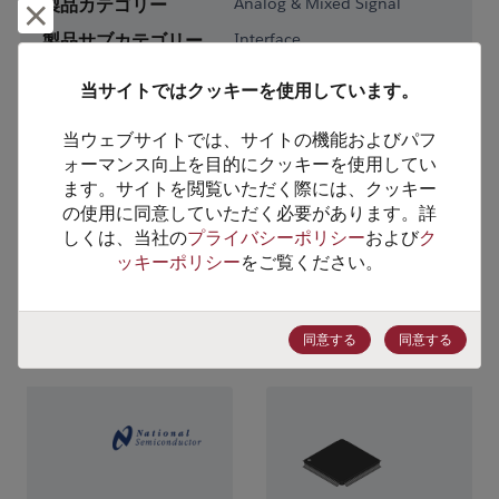
製品カテゴリー
Analog & Mixed Signal
却下して閉じる
製品サブカテゴリー
Interface
製品グループ
RS232 / RS422 / RS485
当サイトではクッキーを使用しています。
HTSコード
8542.39.0090
当ウェブサイトでは、サイトの機能およびパフ
ォーマンス向上を目的にクッキーを使用してい
ECCN番号
5A991.B.1
ます。サイトを閲覧いただく際には、クッキー
の使用に同意していただく必要があります。詳
しくは、当社の
プライバシーポリシー
および
ク
ッキーポリシー
をご覧ください。
代替製品のご提案
同意する
同意する