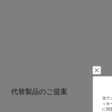
却下し
代替製品のご提案
当ウ
ッキ
に同