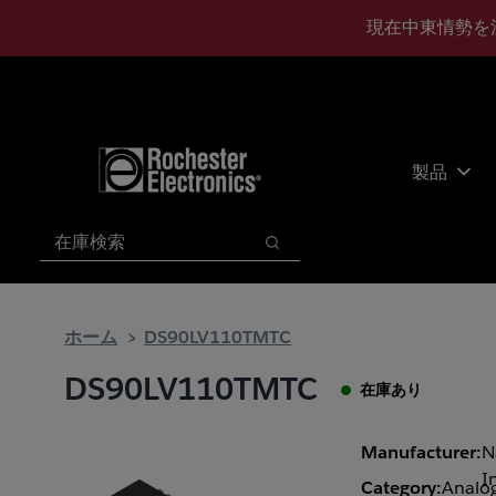
メ
フ
現在中東情勢を
イ
ッ
ン
タ
コ
ー
ン
に
テ
ス
ン
キ
製品
ツ
ッ
へ
プ
検索
ス
検索
キ
ッ
プ
ホーム
DS90LV110TMTC
DS90LV110TMTC
在庫あり
Manufacturer:
N
I
Category:
Analog