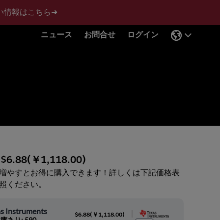
い情報はこちら➜
ニュース
お問合せ
ログイン
:
$6.88
(
￥1,118.00
)
増やすとお得に購入できます！詳しくは下記価格表
照ください。
s Instruments
|
$6.88
(
￥1,118.00
)
庫あり: 590