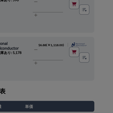
onal
|
$6.88
(
￥1,118.00
)
iconductor
庫あり: 5,178
表
量
単価