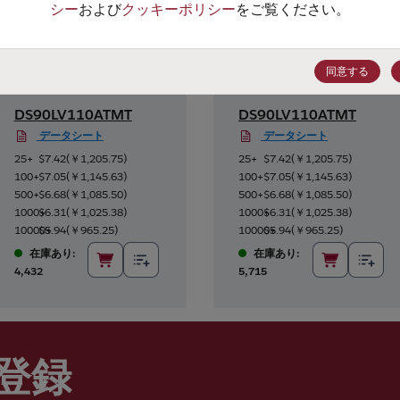
シー
および
クッキーポリシー
をご覧ください。
同意する
DS90LV110ATMT
DS90LV110ATMT
データシート
データシート
25+
$7.42
(
￥1,205.75
)
25+
$7.42
(
￥1,205.75
)
100+
$7.05
(
￥1,145.63
)
100+
$7.05
(
￥1,145.63
)
500+
$6.68
(
￥1,085.50
)
500+
$6.68
(
￥1,085.50
)
1000+
$6.31
(
￥1,025.38
)
1000+
$6.31
(
￥1,025.38
)
10000+
$5.94
(
￥965.25
)
10000+
$5.94
(
￥965.25
)
在庫あり:
在庫あり:
4,432
5,715
登録