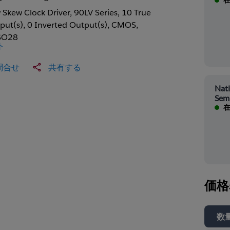
 Skew Clock Driver, 90LV Series, 10 True
put(s), 0 Inverted Output(s), CMOS,
SO28
ト
問合せ
共有する
Nati
Sem
在
価格
数