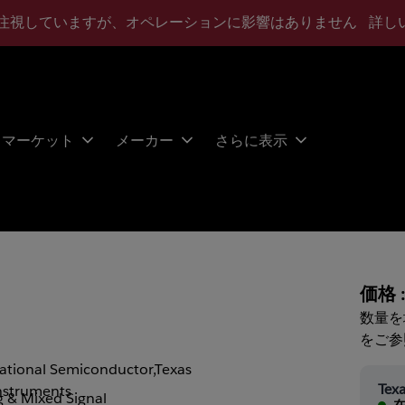
注視していますが、オペレーションに影響はありません
詳し
マーケット
メーカー
さらに表示
価格 
数量を
をご参
ational Semiconductor,Texas
Texa
nstruments
 & Mixed Signal
在