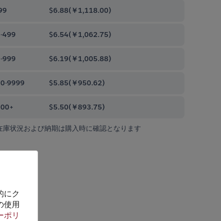
99
$6.88
(
￥1,118.00
)
-499
$6.54
(
￥1,062.75
)
-999
$6.19
(
￥1,005.88
)
0-9999
$5.85
(
￥950.62
)
000+
$5.50
(
￥893.75
)
在庫状況および納期は購入時に確認となります
的にク
の使用
ーポリ