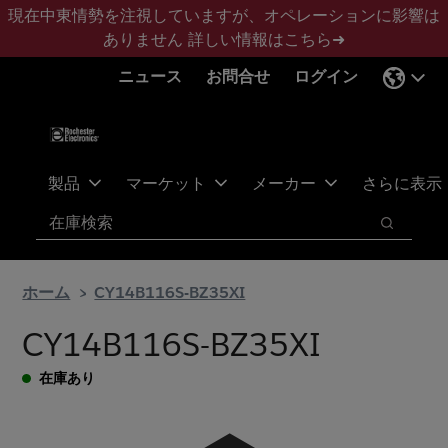
メ
フ
現在中東情勢を注視していますが、オペレーションに影響は
イ
ッ
ありません
詳しい情報はこちら➜
ン
タ
ニュース
お問合せ
ログイン
コ
ー
ン
に
テ
ス
ン
キ
ツ
ッ
製品
マーケット
メーカー
さらに表示
へ
プ
検索
ス
検索
キ
ッ
ホーム
CY14B116S-BZ35XI
プ
CY14B116S-BZ35XI
在庫あり