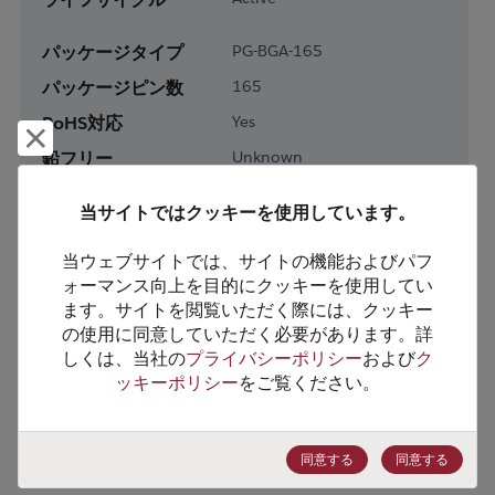
パッケージタイプ
PG-BGA-165
パッケージピン数
165
RoHS対応
Yes
却下して閉じる
鉛フリー
Unknown
梱包形態
Tray
当サイトではクッキーを使用しています。
梱包数
210
当ウェブサイトでは、サイトの機能およびパフ
製品カテゴリー
Memory & Storage
ォーマンス向上を目的にクッキーを使用してい
ます。サイトを閲覧いただく際には、クッキー
製品サブカテゴリー
DRAM & SRAM
の使用に同意していただく必要があります。詳
製品グループ
Non-Volatile SRAMs
しくは、当社の
プライバシーポリシー
および
ク
ッキーポリシー
をご覧ください。
HTSコード
8542.32.0041
ECCN番号
3A991.B.2.A
同意する
同意する