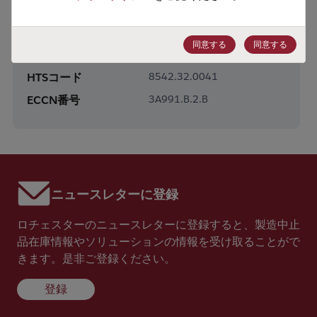
製品サブカテゴリー
DRAM & SRAM
製品グループ
Non-Volatile SRAMs
同意する
同意する
HTSコード
8542.32.0041
ECCN番号
3A991.B.2.B
ニュースレターに登録
ロチェスターのニュースレターに登録すると、製造中止
品在庫情報やソリューションの情報を受け取ることがで
きます。是非ご登録ください。
登録