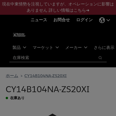
メ
フ
現在中東情勢を注視していますが、オペレーションに影響は
イ
ッ
ありません
詳しい情報はこちら➜
ン
タ
ニュース
お問合せ
ログイン
コ
ー
ン
に
テ
ス
ン
キ
ツ
ッ
製品
マーケット
メーカー
さらに表示
へ
プ
検索
ス
検索
キ
ッ
ホーム
CY14B104NA-ZS20XI
プ
CY14B104NA-ZS20XI
在庫あり