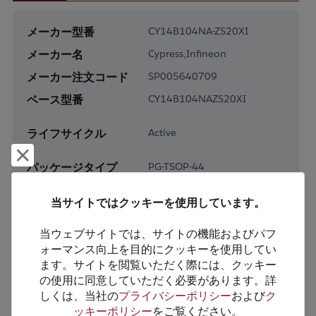
メーカー型番
CY14B104NA-ZS20XI
メーカー名
Cypress,Infineon
メーカー注文コード
SP005640709
ベース型番
CY14B104NAZS20XI
ライフサイクル
Active
却下して閉じる
パッケージタイプ
PG-TSOP-44
パッケージピン数
44
当サイトではクッキーを使用しています。
RoHS対応
Yes
当ウェブサイトでは、サイトの機能およびパフ
鉛フリー
Yes
ォーマンス向上を目的にクッキーを使用してい
梱包形態
Tray
ます。サイトを閲覧いただく際には、クッキー
の使用に同意していただく必要があります。詳
梱包数
270
しくは、当社の
プライバシーポリシー
および
ク
ッキーポリシー
をご覧ください。
製品カテゴリー
Memory & Storage