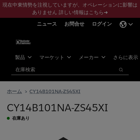
メ
フ
現在中東情勢を注視していますが、オペレーションに影響は
イ
ッ
ありません
詳しい情報はこちら➜
ン
タ
ニュース
お問合せ
ログイン
コ
ー
ン
に
テ
ス
ン
キ
ツ
ッ
製品
マーケット
メーカー
さらに表示
へ
プ
検索
ス
検索
キ
ッ
ホーム
CY14B101NA-ZS45XI
プ
CY14B101NA-ZS45XI
在庫あり