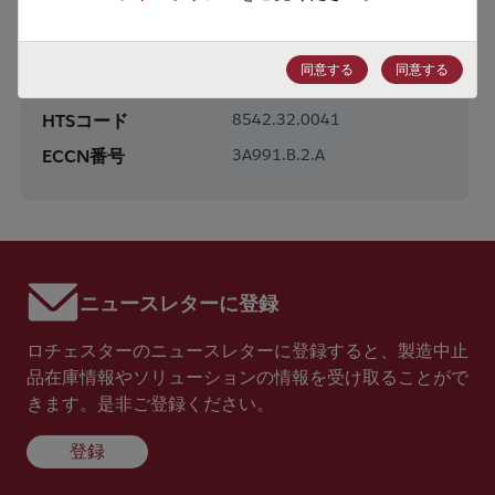
製品サブカテゴリー
DRAM & SRAM
製品グループ
Non-Volatile SRAMs
同意する
同意する
HTSコード
8542.32.0041
ECCN番号
3A991.B.2.A
ニュースレターに登録
ロチェスターのニュースレターに登録すると、製造中止
品在庫情報やソリューションの情報を受け取ることがで
きます。是非ご登録ください。
登録