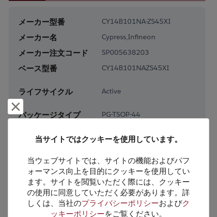
メーカー型番
CY14B101NA-ZS45XI
メーカー名
Cypress,Infineon
メーカー注文コード
SP005638203
ベース型番
CY14B101NAZS45XI
ライフサイクル
Active
却下して閉じる
パッケージタイプ
PG-TSOP-44
パッケージピン数
44
当サイトではクッキーを使用しています。
RoHS対応
Yes
当ウェブサイトでは、サイトの機能およびパフ
鉛フリー
Yes
ォーマンス向上を目的にクッキーを使用してい
梱包形態
Tray
ます。サイトを閲覧いただく際には、クッキー
の使用に同意していただく必要があります。詳
梱包数
675
しくは、当社の
プライバシーポリシー
および
ク
ッキーポリシー
をご覧ください。
製品カテゴリー
Memory & Storage