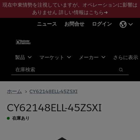
メ
フ
現在中東情勢を注視していますが、オペレーションに影響は
イ
ッ
ありません
詳しい情報はこちら➜
ン
タ
ニュース
お問合せ
ログイン
コ
ー
ン
に
テ
ス
ン
キ
ツ
ッ
製品
マーケット
メーカー
さらに表示
へ
プ
検索
ス
検索
キ
ッ
ホーム
CY62148ELL-45ZSXI
プ
CY62148ELL-45ZSXI
在庫あり