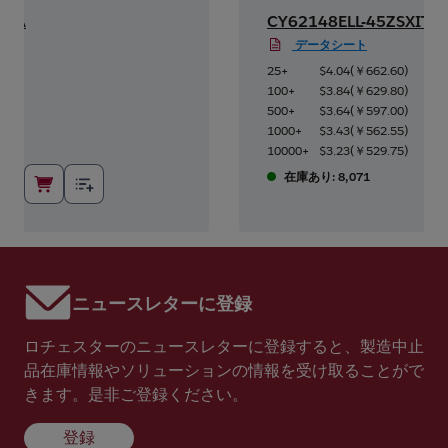
SXA
CY62148ELL-45ZSXIT
データシート
.63
)
25+
$4.04
(
￥662.60
)
.23
)
100+
$3.84
(
￥629.80
)
.82
)
500+
$3.64
(
￥597.00
)
8
)
1000+
$3.43
(
￥562.55
)
8
)
10000+
$3.23
(
￥529.75
)
在庫あり: 8,071
ニュースレターに登録
ロチェスターのニュースレターに登録すると、製造中止
品在庫情報やソリューションの情報を受け取ることがで
きます。是非ご登録ください。
登録