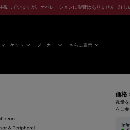
注視していますが、オペレーションに影響はありません
詳し
マーケット
メーカー
さらに表示
価格 
数量を
をご参
nfineon
Infi
sor & Peripheral
在