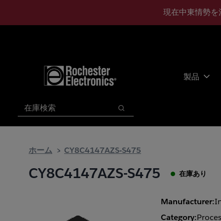
メ
フ
現在中東情勢を
イ
ッ
ン
タ
コ
ー
ン
に
テ
ス
ン
キ
製品
ツ
ッ
へ
プ
検索
ス
検索
キ
ッ
プ
ホーム
CY8C4147AZS-S475
CY8C4147AZS-S475
在庫あり
Manufacturer:
I
Category:
Proces