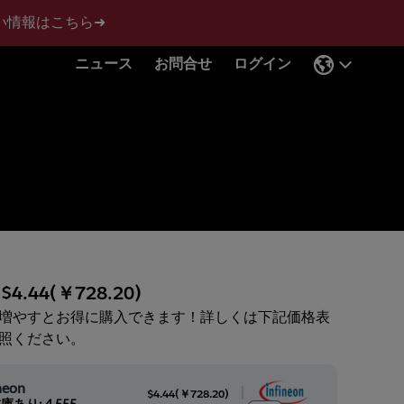
い情報はこちら➜
ニュース
お問合せ
ログイン
:
$4.44
(
￥728.20
)
増やすとお得に購入できます！詳しくは下記価格表
照ください。
neon
|
$4.44
(
￥728.20
)
庫あり: 4,555