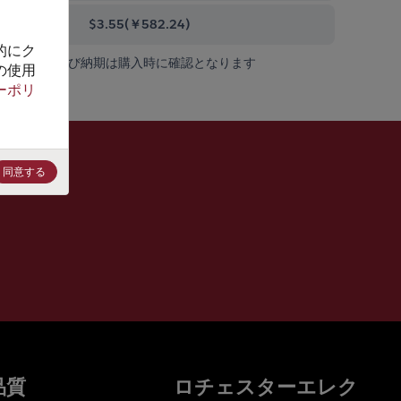
000+
$3.55
(
￥582.24
)
的にク
在庫状況および納期は購入時に確認となります
の使用
ーポリ
同意する
品質
ロチェスターエレク