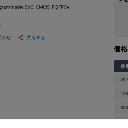
grammable SoC, CMOS, PQFP64
ト
問合せ
共有する
価格
数
25-
100
500
て閉じる
100