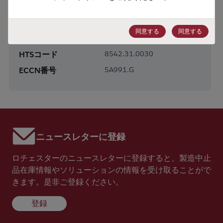
製品サブカテゴリー
Interface
製品グループ
USB Devices
同意する
同意する
HTSコード
8542.31.0030
ECCN番号
5A991.G
ニュースレターに登録
ロチェスターのニュースレターに登録すると、製造中止
品在庫情報やソリューションの情報を受け取ることがで
きます。是非ご登録ください。
登録