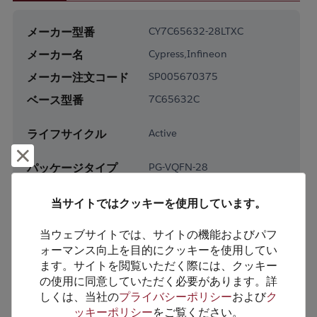
メーカー型番
CY7C65632-28LTXC
メーカー名
Cypress,Infineon
メーカー注文コード
SP005670375
ベース型番
7C65632C
ライフサイクル
Active
却下して閉じる
パッケージタイプ
PG-VQFN-28
パッケージピン数
28
当サイトではクッキーを使用しています。
RoHS対応
Yes
当ウェブサイトでは、サイトの機能およびパフ
鉛フリー
No
ォーマンス向上を目的にクッキーを使用してい
梱包形態
Tray
ます。サイトを閲覧いただく際には、クッキー
の使用に同意していただく必要があります。詳
梱包数
4900
しくは、当社の
プライバシーポリシー
および
ク
ッキーポリシー
をご覧ください。
製品カテゴリー
Analog & Mixed Signal