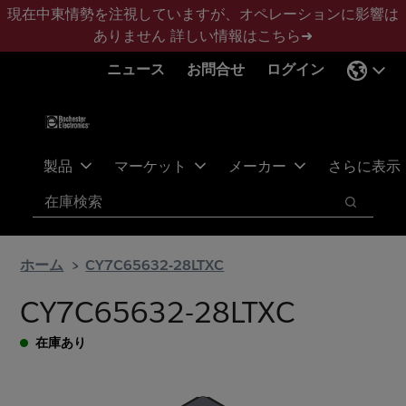
メ
フ
現在中東情勢を注視していますが、オペレーションに影響は
イ
ッ
ありません
詳しい情報はこちら➜
ン
タ
ニュース
お問合せ
ログイン
コ
ー
ン
に
テ
ス
ン
キ
ツ
ッ
製品
マーケット
メーカー
さらに表示
へ
プ
検索
ス
検索
キ
ッ
ホーム
CY7C65632-28LTXC
プ
CY7C65632-28LTXC
在庫あり