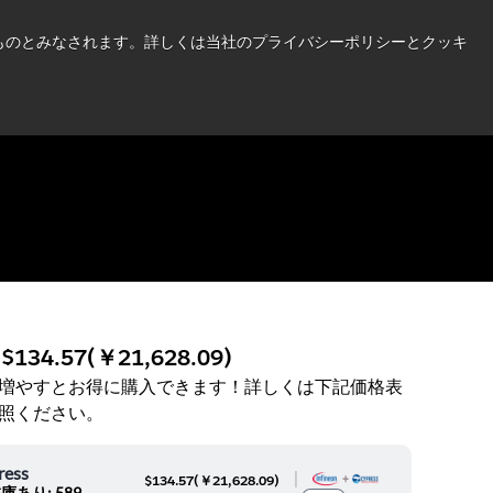
い情報はこちら➜
したものとみなされます。詳しくは当社のプライバシーポリシーとクッキ
ニュース
お問合せ
ログイン
:
$134.57
(
￥21,628.09
)
増やすとお得に購入できます！詳しくは下記価格表
照ください。
ress
|
$134.57
(
￥21,628.09
)
庫あり: 589