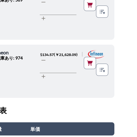
neon
|
$134.57
(
￥21,628.09
)
庫あり: 974
表
量
単価