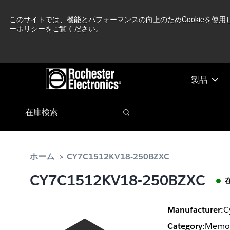
メ
フ
現在中東情勢を
イ
ッ
このサイトでは、機能とパフォーマンスの向上のためCookieを使
ーポリシーをご覧ください。
ン
タ
コ
ー
ン
に
テ
ス
ン
キ
製品
ツ
ッ
へ
プ
検索
ス
検索
キ
ッ
プ
ホーム
CY7C1512KV18-250BZXC
CY7C1512KV18-250BZXC
Manufacturer:
C
Category:
Memor