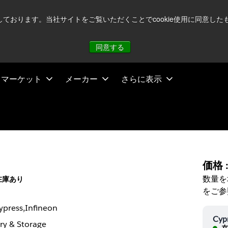
注視していますが、オペレーションに影響はありません
詳し
用しております。当社サイトをご覧いただくことでcookie使用に同意
同意する
マーケット
メーカー
さらに表示
価格 
数量を
在庫あり
をご参
ypress,Infineon
Cyp
y & Storage
在