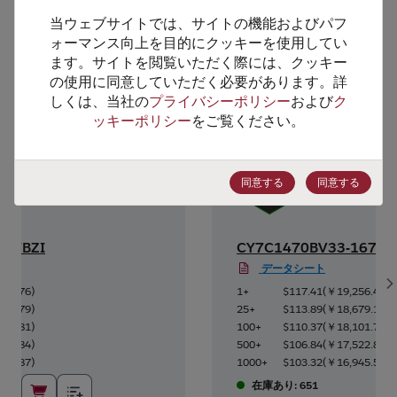
当ウェブサイトでは、サイトの機能およびパフ
ォーマンス向上を目的にクッキーを使用してい
代替製品のご提案
ます。サイトを閲覧いただく際には、クッキー
の使用に同意していただく必要があります。詳
しくは、当社の
プライバシーポリシー
および
ク
ッキーポリシー
をご覧ください。
同意する
同意する
167BZI
CY7C1470BV33-167BZ
データシート
S
865.76
)
1+
$117.41
(
￥19,256.41
)
999.79
)
25+
$113.89
(
￥18,679.10
)
133.81
)
100+
$110.37
(
￥18,101.78
)
267.84
)
500+
$106.84
(
￥17,522.83
)
401.87
)
1000+
$103.32
(
￥16,945.51
)
在庫あり: 651