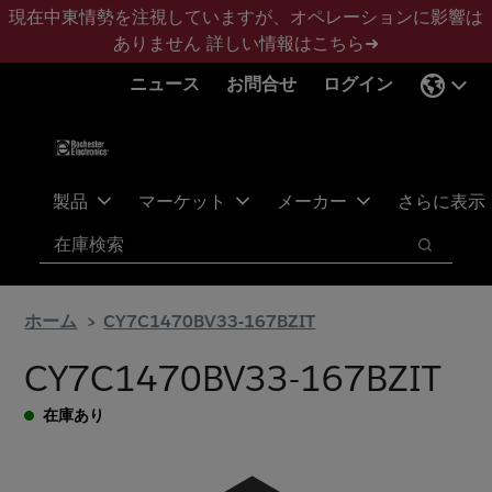
メ
フ
現在中東情勢を注視していますが、オペレーションに影響は
イ
ッ
ありません
詳しい情報はこちら➜
ン
タ
ニュース
お問合せ
ログイン
コ
ー
ン
に
テ
ス
ン
キ
ツ
ッ
製品
マーケット
メーカー
さらに表示
へ
プ
検索
ス
検索
キ
ッ
ホーム
CY7C1470BV33-167BZIT
プ
CY7C1470BV33-167BZIT
在庫あり