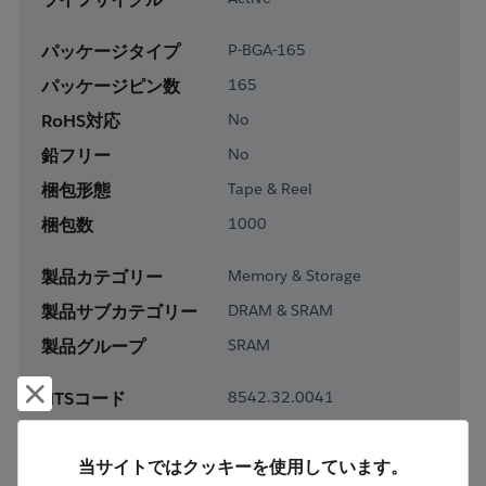
パッケージタイプ
P-BGA-165
パッケージピン数
165
RoHS対応
No
鉛フリー
No
梱包形態
Tape & Reel
梱包数
1000
製品カテゴリー
Memory & Storage
製品サブカテゴリー
DRAM & SRAM
製品グループ
SRAM
却下して閉じる
HTSコード
8542.32.0041
ECCN番号
3A991.B.2.B
当サイトではクッキーを使用しています。