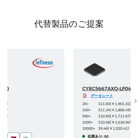
代替製品のご提案
P040
CY8C5667AXQ-LP040
データシート
S
8.82
)
25+
$11.83
(
￥1,901.32
)
5.60
)
100+
$11.24
(
￥1,806.49
)
0.77
)
500+
$10.65
(
￥1,711.67
)
.56
)
1000+
$10.06
(
￥1,616.84
)
.73
)
10000+
$9.46
(
￥1,520.41
)
在庫あり: 50