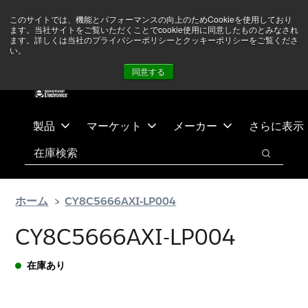
メ
フ
現在中東情勢を注視していますが、オペレーションに影響は
このサイトでは、機能とパフォーマンスの向上のためCookieを使用しており
イ
ッ
ありません
詳しい情報はこちら➜
ます。当社サイトをご覧いただくことでcookie使用に同意したものとみなされ
ン
タ
ます。詳しくは当社のプライバシーポリシーとクッキーポリシーをご覧くださ
い。
ニュース
お問合せ
ログイン
コ
ー
同意する
ン
に
テ
ス
ン
キ
ツ
ッ
製品
マーケット
メーカー
さらに表示
へ
プ
検索
ス
検索
キ
ッ
ホーム
CY8C5666AXI-LP004
プ
CY8C5666AXI-LP004
在庫あり