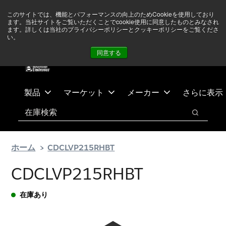
メ
フ
現在中東情勢を注視していますが、オペレーションに影響は
このサイトでは、機能とパフォーマンスの向上のためCookieを使用しており
イ
ッ
ありません
詳しい情報はこちら➜
ます。当社サイトをご覧いただくことでcookie使用に同意したものとみなされ
ン
タ
ます。詳しくは当社のプライバシーポリシーとクッキーポリシーをご覧くださ
い。
ニュース
お問合せ
ログイン
コ
ー
同意する
ン
に
テ
ス
ン
キ
ツ
ッ
製品
マーケット
メーカー
さらに表示
へ
プ
検索
ス
検索
キ
ッ
ホーム
CDCLVP215RHBT
プ
CDCLVP215RHBT
在庫あり