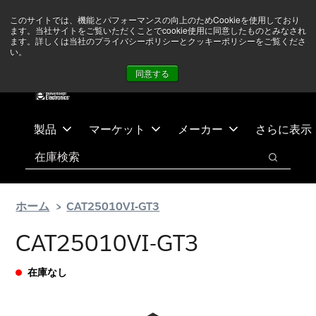
メ
フ
現在中東情勢を注視していますが、オペレーションに影響は
このサイトでは、機能とパフォーマンスの向上のためCookieを使用しており
イ
ッ
ありません
詳しい情報はこちら➜
ます。当社サイトをご覧いただくことでcookie使用に同意したものとみなされ
ン
タ
ます。詳しくは当社のプライバシーポリシーとクッキーポリシーをご覧くださ
い。
ニュース
お問合せ
ログイン
コ
ー
同意する
ン
に
テ
ス
ン
キ
ツ
ッ
製品
マーケット
メーカー
さらに表示
へ
プ
検索
ス
検索
キ
ッ
ホーム
CAT25010VI-GT3
プ
CAT25010VI-GT3
在庫なし