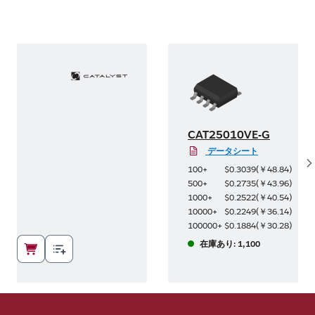
CAT25010VE-G
データシート
S
71
)
100+
$0.3039
(
￥48.84
)
03
)
500+
$0.2735
(
￥43.96
)
77
)
1000+
$0.2522
(
￥40.54
)
6
)
10000+
$0.2249
(
￥36.14
)
96
)
100000+
$0.1884
(
￥30.28
)
在庫あり: 1,100