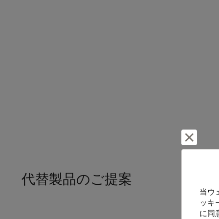
却下し
代替製品のご提案
当ウ
ッキ
に同