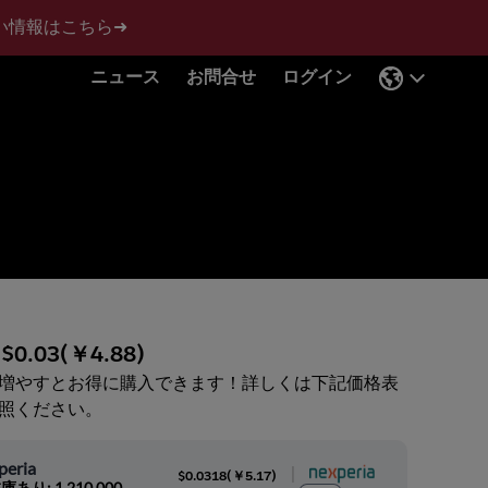
い情報はこちら➜
ニュース
お問合せ
ログイン
:
$0.03
(
￥4.88
)
増やすとお得に購入できます！詳しくは下記価格表
照ください。
peria
|
$0.0318
(
￥5.17
)
庫あり: 1,210,000