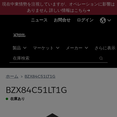
メ
フ
現在中東情勢を注視していますが、オペレーションに影響は
イ
ッ
ありません
詳しい情報はこちら➜
ン
タ
ニュース
お問合せ
ログイン
コ
ー
ン
に
テ
ス
ン
キ
ツ
ッ
製品
マーケット
メーカー
さらに表示
へ
プ
検索
ス
検索
キ
ッ
ホーム
BZX84C51LT1G
プ
BZX84C51LT1G
在庫あり