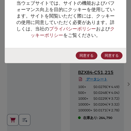
当ウェブサイトでは、サイトの機能およびパフ
代替製品のご提案
ォーマンス向上を目的にクッキーを使用してい
ます。サイトを閲覧いただく際には、クッキー
の使用に同意していただく必要があります。詳
しくは、当社の
プライバシーポリシー
および
ク
ッキーポリシー
をご覧ください。
同意する
同意する
BZX84-C51,215
データシート
S
9
)
100+
$0.0276
(
￥4.49
)
4
)
500+
$0.0248
(
￥4.04
)
2
)
1000+
$0.0229
(
￥3.72
)
2
)
10000+
$0.0204
(
￥3.32
)
8
)
100000+
$0.0171
(
￥2.78
)
在庫あり: 264,790