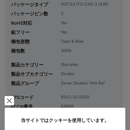
パッケージタイプ
SOT-23 (TO-236) 3 LEAD
パッケージピン数
3
RoHS対応
Yes
鉛フリー
Yes
梱包形態
Tape & Reel
梱包数
3000
製品カテゴリー
Discretes
製品サブカテゴリー
Diodes
製品グループ
Zener Diodes/ Volt Ref
HTSコード
8541.10.0050
却下して閉じる
ECCN番号
EAR99
当サイトではクッキーを使用しています。