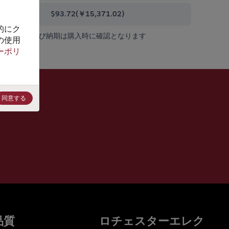
000+
$93.72
(
￥15,371.02
)
的にク
在庫状況および納期は購入時に確認となります
の使用
ーポリ
同意する
品質
ロチェスターエレク