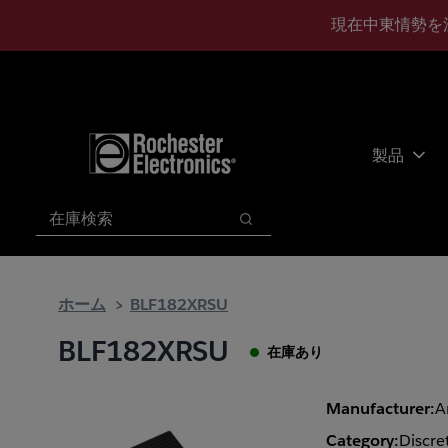
メ
フ
現在中東情勢を
イ
ッ
ン
タ
コ
ー
ン
に
テ
ス
ン
キ
製品
ツ
ッ
へ
プ
検索
ス
検索
キ
ッ
プ
ホーム
BLF182XRSU
BLF182XRSU
在庫あり
Manufacturer:
A
Category:
Discre