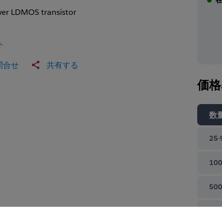
er LDMOS transistor
ト
問合せ
共有する
価格
数
25-
100
500
て閉じる
100