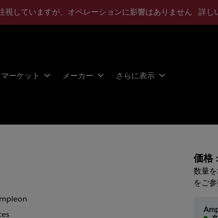
注視していますが、オペレーションに影響はありません
詳し
マーケット
メーカー
さらに表示
価格 
数量を
をご参
mpleon
Amp
tes
在