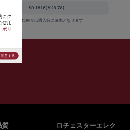
0000+
$0.1816
(
￥29.78
)
的にク
在庫状況および納期は購入時に確認となります
の使用
ーポリ
同意する
品質
ロチェスターエレク