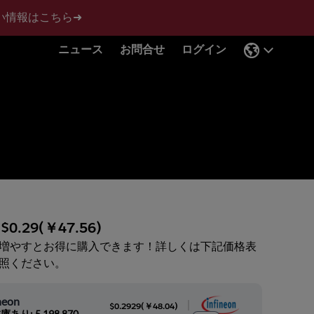
い情報はこちら➜
ニュース
お問合せ
ログイン
:
$0.29
(
￥47.56
)
増やすとお得に購入できます！詳しくは下記価格表
照ください。
neon
|
$0.2929
(
￥48.04
)
庫あり: 5,198,870