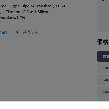
Small Signal Bipolar Transistor, 0.05A
), 1-Element, C Band, Silicon
manium, NPN
ト
問合せ
共有する
価格
数
100
500
100
て閉じる
100