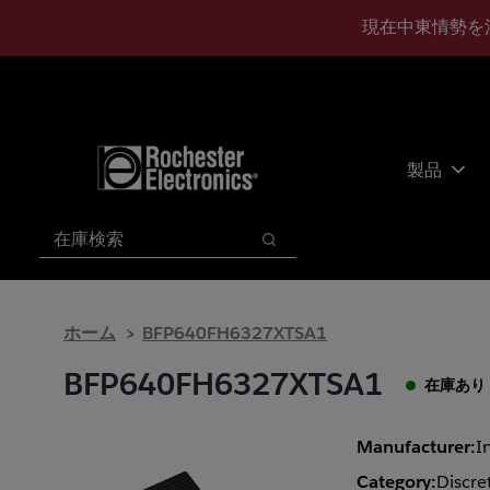
メ
フ
現在中東情勢を
イ
ッ
ン
タ
コ
ー
ン
に
テ
ス
ン
キ
製品
ツ
ッ
へ
プ
検索
ス
検索
キ
ッ
プ
ホーム
BFP640FH6327XTSA1
BFP640FH6327XTSA1
在庫あり
Manufacturer:
I
Category:
Discre