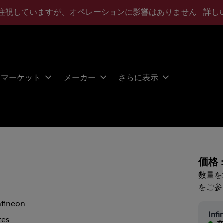
注視していますが、オペレーションに影響はありません
詳し
マーケット
メーカー
さらに表示
価格 
数量を
をご参
nfineon
Infi
tes
在