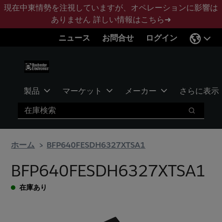
メ
フ
現在中東情勢を注視していますが、オペレーションに影響は
イ
ッ
ありません
詳しい情報はこちら➜
ン
タ
ニュース
お問合せ
ログイン
コ
ー
ン
に
テ
ス
ン
キ
ツ
ッ
製品
マーケット
メーカー
さらに表示
へ
プ
検索
ス
検索
キ
ッ
ホーム
BFP640FESDH6327XTSA1
プ
BFP640FESDH6327XTSA1
在庫あり