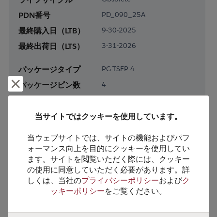
PDN番号
PD_090_25A
最終購入日（LTB）
9-30-2025
最終出荷日（LTS）
3-31-2026
パッケージタイプ
PG-TSFP-4
却下して閉じる
パッケージピン数
4
RoHS対応
Yes
鉛フリー
Yes
当サイトではクッキーを使用しています。
梱包形態
Tape & Reel
当ウェブサイトでは、サイトの機能およびパフ
梱包数
3000
ォーマンス向上を目的にクッキーを使用してい
ます。サイトを閲覧いただく際には、クッキー
の使用に同意していただく必要があります。詳
製品カテゴリー
Discretes
しくは、当社の
プライバシーポリシー
および
ク
製品サブカテゴリー
Transistor
ッキーポリシー
をご覧ください。
製品グループ
RF Transistors