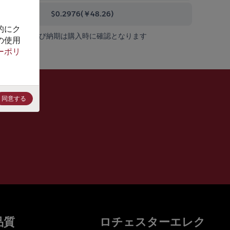
0000+
$0.2976
(
￥48.26
)
的にク
在庫状況および納期は購入時に確認となります
の使用
ーポリ
同意する
品質
ロチェスターエレク