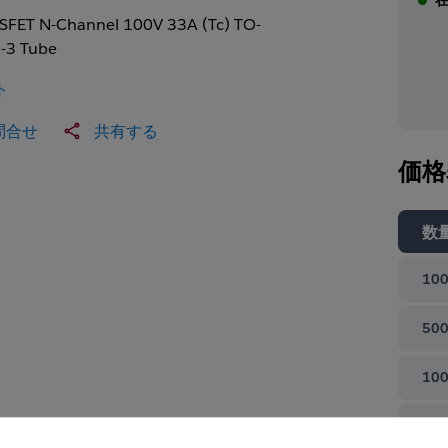
FET N-Channel 100V 33A (Tc) TO-
-3 Tube
ト
問合せ
共有する
価格
数
100
500
100
て閉じる
100