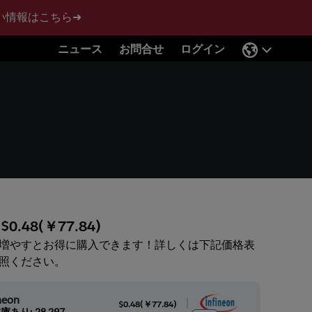
い情報はこちら➜
ニュース
お問合せ
ログイン
:
$0.48
(
￥77.84
)
増やすとお得に購入できます！詳しくは下記価格表
照ください。
neon
|
$0.48
(
￥77.84
)
庫あり: 28,297