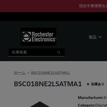
メ
フ
現在中東情勢を
イ
ッ
ン
タ
コ
ー
ン
に
テ
ス
ン
キ
製品
ツ
ッ
へ
プ
検索
ス
検索
キ
ッ
プ
ホーム
BSC018NE2LSATMA1
BSC018NE2LSATMA1
在庫あり
Manufacturer:
I
Category:
Discre