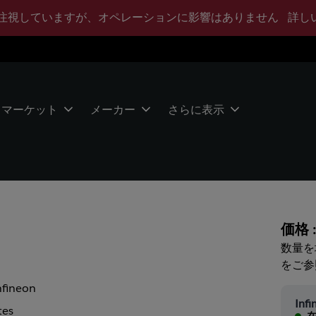
注視していますが、オペレーションに影響はありません
詳し
マーケット
メーカー
さらに表示
価格 
数量を
をご参
nfineon
Infi
tes
在