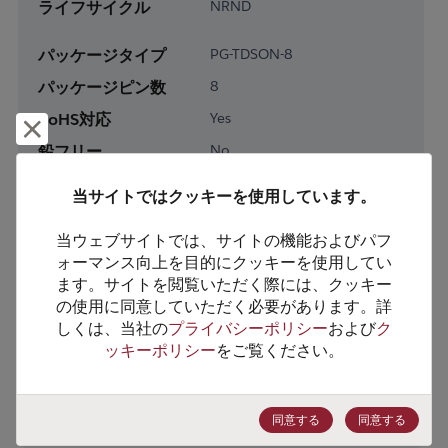
ライフサイクル
NRND
パッケージタイプ
PG-TDSON-8
パッケージピン数
8
RoHS対応
Yes
却下して閉じる
鉛フリー
No
梱包形態
Tape & Reel
当サイトではクッキーを使用しています。
梱包数
5000
当ウェブサイトでは、サイトの機能およびパフ
ォーマンス向上を目的にクッキーを使用してい
製品カテゴリー
Discretes
ます。サイトを閲覧いただく際には、クッキー
製品サブカテゴリー
Transistor
の使用に同意していただく必要があります。詳
製品グループ
MOSFETs/FETs
しくは、当社の
プライバシーポリシー
および
ク
ッキーポリシー
をご覧ください。
HTSコード
8541.29.0055
ECCN番号
EAR99
同意する
同意する