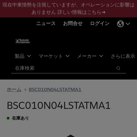
メ
フ
現在中東情勢を注視していますが、オペレーションに影響は
イ
ッ
ありません
詳しい情報はこちら➜
ン
タ
ニュース
お問合せ
ログイン
コ
ー
ン
に
テ
ス
ン
キ
ツ
ッ
製品
マーケット
メーカー
さらに表示
へ
プ
検索
ス
検索
キ
ッ
ホーム
BSC010N04LSTATMA1
プ
BSC010N04LSTATMA1
在庫あり