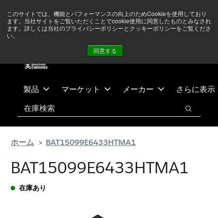
メ
フ
現在中東情勢を注視していますが、オペレーションに影響は
このサイトでは、機能とパフォーマンスの向上のためCookieを使用しており
イ
ッ
ありません
詳しい情報はこちら➜
ます。当社サイトをご覧いただくことでcookie使用に同意したものとみなされ
ン
タ
ます。詳しくは当社のプライバシーポリシーとクッキーポリシーをご覧くださ
い。
ニュース
お問合せ
ログイン
コ
ー
同意する
ン
に
テ
ス
ン
キ
ツ
ッ
製品
マーケット
メーカー
さらに表示
へ
プ
検索
ス
検索
キ
ッ
ホーム
BAT15099E6433HTMA1
プ
BAT15099E6433HTMA1
在庫あり