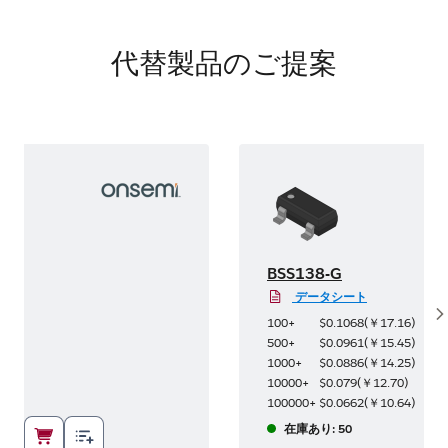
代替製品のご提案
BSS138-G
データシート
S
5
)
100+
$0.1068
(
￥17.16
)
9
)
500+
$0.0961
(
￥15.45
)
5
)
1000+
$0.0886
(
￥14.25
)
6
)
10000+
$0.079
(
￥12.70
)
4
)
100000+
$0.0662
(
￥10.64
)
在庫あり: 50