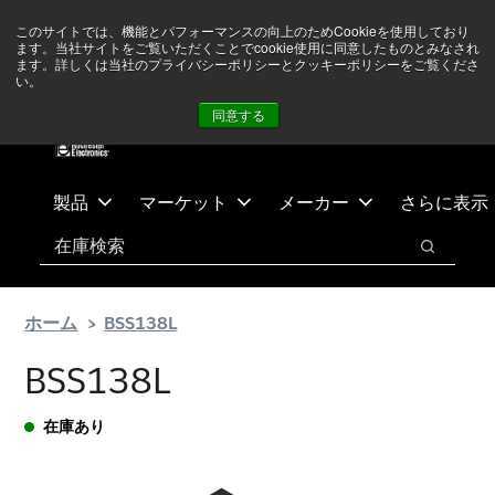
メ
フ
現在中東情勢を注視していますが、オペレーションに影響は
このサイトでは、機能とパフォーマンスの向上のためCookieを使用しており
イ
ッ
ありません
詳しい情報はこちら➜
ます。当社サイトをご覧いただくことでcookie使用に同意したものとみなされ
ン
タ
ます。詳しくは当社のプライバシーポリシーとクッキーポリシーをご覧くださ
い。
ニュース
お問合せ
ログイン
コ
ー
同意する
ン
に
テ
ス
ン
キ
ツ
ッ
製品
マーケット
メーカー
さらに表示
へ
プ
検索
ス
検索
キ
ッ
ホーム
BSS138L
プ
BSS138L
在庫あり