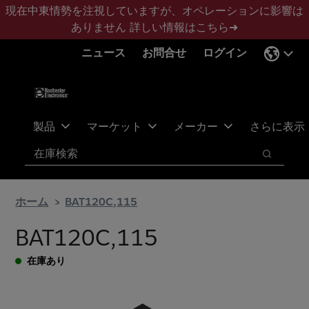
メ
フ
現在中東情勢を注視していますが、オペレーションに影響は
イ
ッ
ありません
詳しい情報はこちら➜
ン
タ
ニュース
お問合せ
ログイン
コ
ー
ン
に
テ
ス
ン
キ
ツ
ッ
製品
マーケット
メーカー
さらに表示
へ
プ
検索
ス
検索
キ
ッ
ホーム
BAT120C,115
プ
BAT120C,115
在庫あり