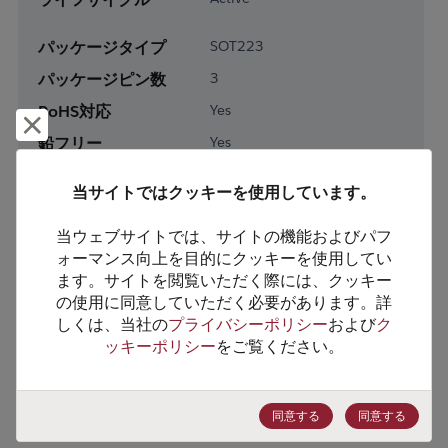
パッケージタイプ
SOT223
パッケージピン数
3
RoHS対応
Yes
却下して閉じる
鉛フリー
Yes
梱包形態
Tape and Reel
当サイトではクッキーを使用しています。
梱包数
1000
当ウェブサイトでは、サイトの機能およびパフ
製品カテゴリー
Discretes
ォーマンス向上を目的にクッキーを使用してい
ます。サイトを閲覧いただく際には、クッキー
製品サブカテゴリー
Diodes
の使用に同意していただく必要があります。詳
製品グループ
Rectifier/Schottky Diodes
しくは、当社の
プライバシーポリシー
および
ク
ッキーポリシー
をご覧ください。
HTSコード
8541.10.0070
ECCN番号
EAR99
同意する
同意する