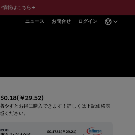
い情報はこちら➜
ニュース
お問合せ
ログイン
:
$0.18
(
￥29.52
)
増やすとお得に購入できます！詳しくは下記価格表
照ください。
neon
|
$0.1781
(
￥29.21
)
庫あり: 211,015