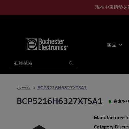
メ
フ
現在中東情勢を
イ
ッ
ン
タ
コ
ー
ン
に
テ
ス
ン
キ
製品
ツ
ッ
へ
プ
検索
ス
検索
キ
ッ
プ
ホーム
BCP5216H6327XTSA1
BCP5216H6327XTSA1
在庫あ
Manufacturer:
I
Category:
Discre