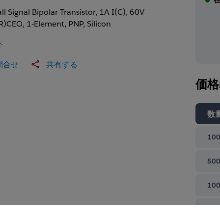
l Signal Bipolar Transistor, 1A I(C), 60V
R)CEO, 1-Element, PNP, Silicon
ト
問合せ
共有する
価格
数
100
500
100
て閉じる
100