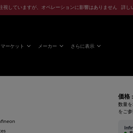
注視していますが、オペレーションに影響はありません
詳し
マーケット
メーカー
さらに表示
価格 
数量を
り
をご参
nfineon
Infi
tes
在