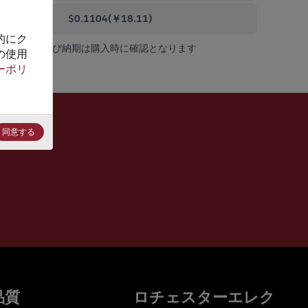
0000+
$0.1104
(
￥18.11
)
的にク
在庫状況および納期は購入時に確認となります
の使用
ーポリ
同意する
品質
ロチェスターエレク