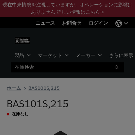
メ
フ
現在中東情勢を注視していますが、オペレーションに影響は
イ
ッ
ありません
詳しい情報はこちら➜
ン
タ
ニュース
お問合せ
ログイン
コ
ー
ン
に
テ
ス
ン
キ
ツ
ッ
製品
マーケット
メーカー
さらに表示
へ
プ
検索
ス
検索
キ
ッ
ホーム
BAS101S,215
プ
BAS101S,215
在庫なし