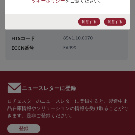
ッキーポリシー
をご覧ください。
製品カテゴリー
Discretes
製品サブカテゴリー
Diodes
同意する
同意する
製品グループ
Rectifier/Schottky Diodes
HTSコード
8541.10.0070
ECCN番号
EAR99
ニュースレターに登録
ロチェスターのニュースレターに登録すると、製造中止
品在庫情報やソリューションの情報を受け取ることがで
きます。是非ご登録ください。
登録