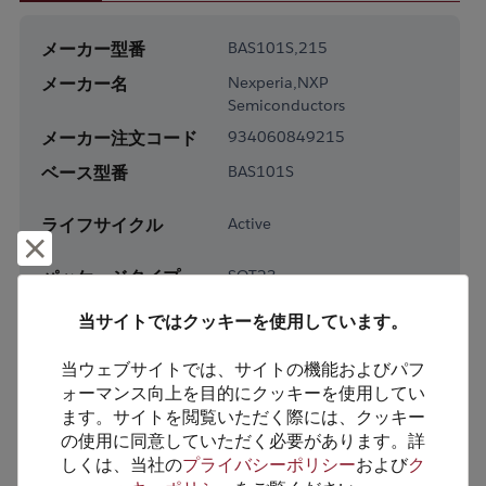
メーカー型番
BAS101S,215
メーカー名
Nexperia,NXP
Semiconductors
メーカー注文コード
934060849215
ベース型番
BAS101S
ライフサイクル
Active
却下して閉じる
パッケージタイプ
SOT23
パッケージピン数
3
当サイトではクッキーを使用しています。
RoHS対応
Yes
当ウェブサイトでは、サイトの機能およびパフ
鉛フリー
Yes
ォーマンス向上を目的にクッキーを使用してい
梱包形態
Tape & Reel
ます。サイトを閲覧いただく際には、クッキー
の使用に同意していただく必要があります。詳
梱包数
3000
しくは、当社の
プライバシーポリシー
および
ク