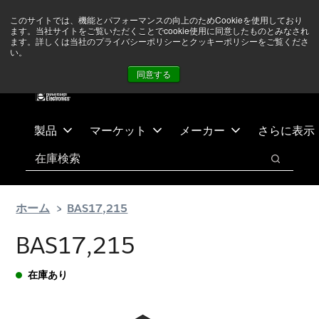
メ
フ
現在中東情勢を注視していますが、オペレーションに影響は
このサイトでは、機能とパフォーマンスの向上のためCookieを使用しており
イ
ッ
ありません
詳しい情報はこちら➜
ます。当社サイトをご覧いただくことでcookie使用に同意したものとみなされ
ン
タ
ます。詳しくは当社のプライバシーポリシーとクッキーポリシーをご覧くださ
い。
ニュース
お問合せ
ログイン
コ
ー
同意する
ン
に
テ
ス
ン
キ
ツ
ッ
製品
マーケット
メーカー
さらに表示
へ
プ
検索
ス
検索
キ
ッ
ホーム
BAS17,215
プ
BAS17,215
在庫あり