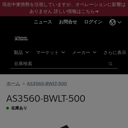
メ
フ
現在中東情勢を注視していますが、オペレーションに影響は
イ
ッ
ありません
詳しい情報はこちら➜
ン
タ
ニュース
お問合せ
ログイン
コ
ー
ン
に
テ
ス
ン
キ
ツ
ッ
製品
マーケット
メーカー
さらに表示
へ
プ
検索
ス
検索
キ
ッ
ホーム
AS3560-BWLT-500
プ
AS3560-BWLT-500
在庫あり