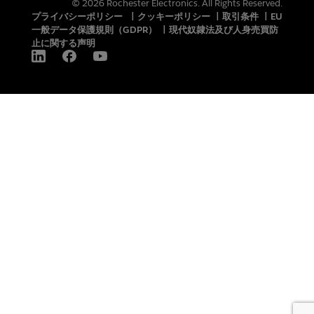
© 2026 Rochester Electronics. All Rights Reserved.
プライバシーポリシー
|
クッキーポリシー
|
取引条件
|
EU
一般データ保護規則（GDPR）
|
現代奴隷法及び人身売買防
止に関する声明