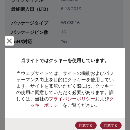
最終購入日（LTB）
6-18-2019
パッケージタイプ
WLCSP16
パッケージピン数
16
却下して閉じる
RoHS対応
Yes
鉛フリー
Yes
梱包形態
Tape & Reel
当サイトではクッキーを使用しています。
梱包数
500
当ウェブサイトでは、サイトの機能およびパフ
ォーマンス向上を目的にクッキーを使用してい
製品カテゴリー
Analog & Mixed Signal
ます。サイトを閲覧いただく際には、クッキー
の使用に同意していただく必要があります。詳
製品サブカテゴリー
Audio & Video
しくは、当社の
プライバシーポリシー
および
ク
製品グループ
Audio/Video Amplifiers
ッキーポリシー
をご覧ください。
HTSコード
8542.39.0020
ECCN番号
EAR99
同意する
同意する