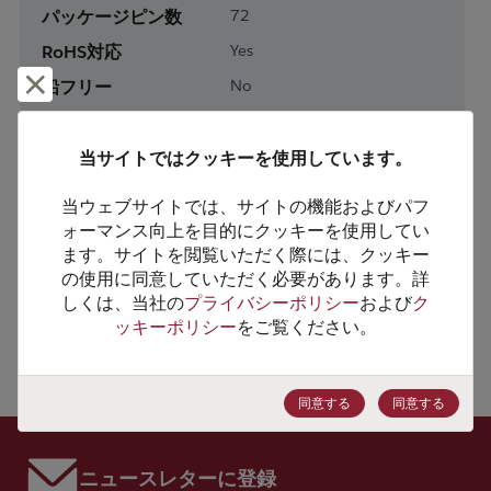
パッケージピン数
72
RoHS対応
Yes
却下して閉じる
鉛フリー
No
梱包形態
Tray
梱包数
490
当サイトではクッキーを使用しています。
当ウェブサイトでは、サイトの機能およびパフ
製品カテゴリー
Analog & Mixed Signal
ォーマンス向上を目的にクッキーを使用してい
製品グループ
Other Analog Functions
ます。サイトを閲覧いただく際には、クッキー
の使用に同意していただく必要があります。詳
HTSコード
8542.31.0020
しくは、当社の
プライバシーポリシー
および
ク
ッキーポリシー
をご覧ください。
ECCN番号
5A992.C
同意する
同意する
ニュースレターに登録