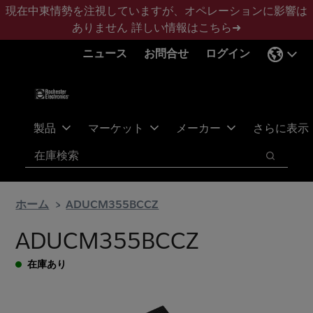
メ
フ
現在中東情勢を注視していますが、オペレーションに影響は
イ
ッ
ありません
詳しい情報はこちら➜
ン
タ
ニュース
お問合せ
ログイン
コ
ー
ン
に
テ
ス
ン
キ
ツ
ッ
製品
マーケット
メーカー
さらに表示
へ
プ
検索
ス
検索
キ
ッ
ホーム
ADUCM355BCCZ
プ
ADUCM355BCCZ
在庫あり