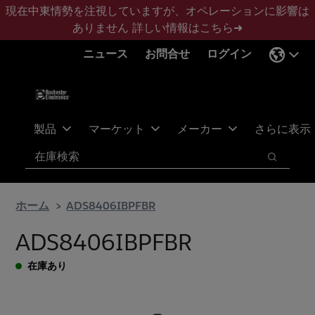
メ
フ
現在中東情勢を注視していますが、オペレーションに影響は
イ
ッ
ありません
詳しい情報はこちら➜
ン
タ
ニュース
お問合せ
ログイン
コ
ー
ン
に
テ
ス
ン
キ
ツ
ッ
製品
マーケット
メーカー
さらに表示
へ
プ
検索
ス
検索
キ
ッ
ホーム
ADS8406IBPFBR
プ
ADS8406IBPFBR
在庫あり