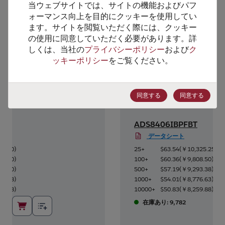
当ウェブサイトでは、サイトの機能およびパフ
代替製品のご提案
ォーマンス向上を目的にクッキーを使用してい
ます。サイトを閲覧いただく際には、クッキー
の使用に同意していただく必要があります。詳
しくは、当社の
プライバシーポリシー
および
ク
ッキーポリシー
をご覧ください。
同意する
同意する
ADS8406IBPFBT
データシート
56.50
)
25+
$63.54
(
￥10,325.25
)
09.00
)
100+
$60.36
(
￥9,808.50
)
61.50
)
500+
$57.19
(
￥9,293.38
)
12.38
)
1000+
$54.01
(
￥8,776.63
)
64.88
)
10000+
$50.83
(
￥8,259.88
)
在庫あり: 9,782