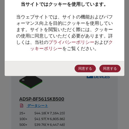
当サイトではクッキーを使用しています。
ECCN番号
3A991.A.2
当ウェブサイトでは、サイトの機能およびパフ
ォーマンス向上を目的にクッキーを使用してい
ます。サイトを閲覧いただく際には、クッキー
の使用に同意していただく必要があります。詳
代替製品のご提案
しくは、当社の
プライバシーポリシー
および
ク
ッキーポリシー
をご覧ください。
同意する
同意する
ADSP-BF561SKB500
データシート
25+
$44.18
(
￥7,164.23
)
100+
$41.97
(
￥6,805.86
)
500+
$39.76
(
￥6,447.48
)