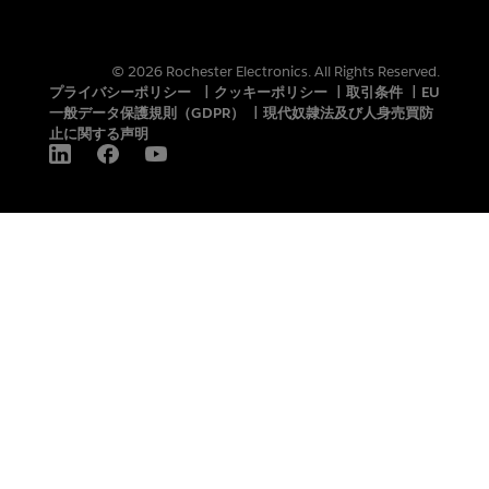
© 2026 Rochester Electronics. All Rights Reserved.
プライバシーポリシー
|
クッキーポリシー
|
取引条件
|
EU
一般データ保護規則（GDPR）
|
現代奴隷法及び人身売買防
止に関する声明