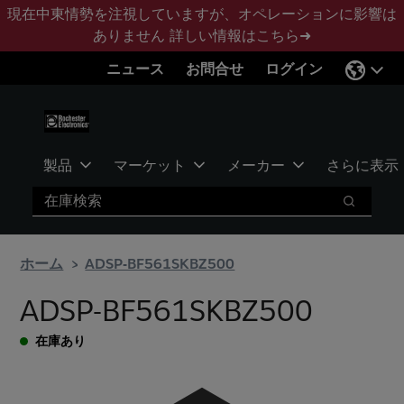
メ
フ
現在中東情勢を注視していますが、オペレーションに影響は
イ
ッ
ありません
詳しい情報はこちら➜
ン
タ
ニュース
お問合せ
ログイン
コ
ー
ン
に
テ
ス
ン
キ
ツ
ッ
製品
マーケット
メーカー
さらに表示
へ
プ
検索
ス
検索
キ
ッ
ホーム
ADSP-BF561SKBZ500
プ
ADSP-BF561SKBZ500
在庫あり