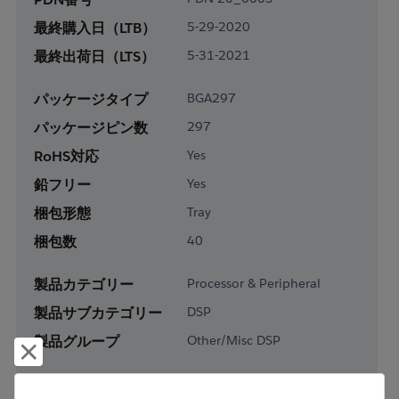
最終購入日（LTB）
5-29-2020
最終出荷日（LTS）
5-31-2021
パッケージタイプ
BGA297
パッケージピン数
297
RoHS対応
Yes
鉛フリー
Yes
梱包形態
Tray
梱包数
40
製品カテゴリー
Processor & Peripheral
製品サブカテゴリー
DSP
製品グループ
Other/Misc DSP
却下して閉じる
HTSコード
8542.31.0025