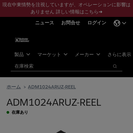
メ
フ
現在中東情勢を注視していますが、オペレーションに影響は
イ
ッ
ありません
詳しい情報はこちら➜
ン
タ
ニュース
お問合せ
ログイン
コ
ー
ン
に
テ
ス
ン
キ
ツ
ッ
製品
マーケット
メーカー
さらに表示
へ
プ
検索
ス
検索
キ
ッ
ホーム
ADM1024ARUZ-REEL
プ
ADM1024ARUZ-REEL
在庫あり