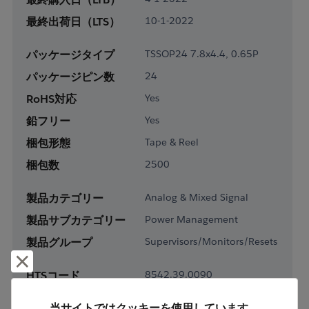
最終出荷日（LTS）
10-1-2022
パッケージタイプ
TSSOP24 7.8x4.4, 0.65P
パッケージピン数
24
RoHS対応
Yes
鉛フリー
Yes
梱包形態
Tape & Reel
梱包数
2500
製品カテゴリー
Analog & Mixed Signal
製品サブカテゴリー
Power Management
製品グループ
Supervisors/Monitors/Resets
却下して閉じる
HTSコード
8542.39.0090
ECCN番号
EAR99
当サイトではクッキーを使用しています。