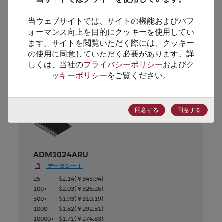
当ウェブサイトでは、サイトの機能およびパフ
ォーマンス向上を目的にクッキーを使用してい
ます。サイトを閲覧いただく際には、クッキー
代替製品のご提案
の使用に同意していただく必要があります。詳
しくは、当社の
プライバシーポリシー
および
ク
ッキーポリシー
をご覧ください。
同意する
同意する
ADM1024ARU
データシート
25+
$2.14
(
￥343.94
)
100+
$2.03
(
￥326.26
)
500+
$1.93
(
￥310.19
)
1000+
$1.82
(
￥292.51
)
10000+
$1.71
(
￥274.83
)